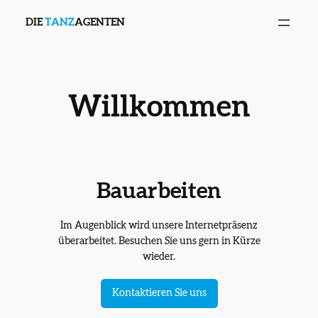
Direkt
DIE
TANZ
AGENTEN
zum
Inhalt
wechseln
Willkommen
Bauarbeiten
Im Augenblick wird unsere Internetpräsenz
überarbeitet. Besuchen Sie uns gern in Kürze
wieder.
Kontaktieren Sie uns